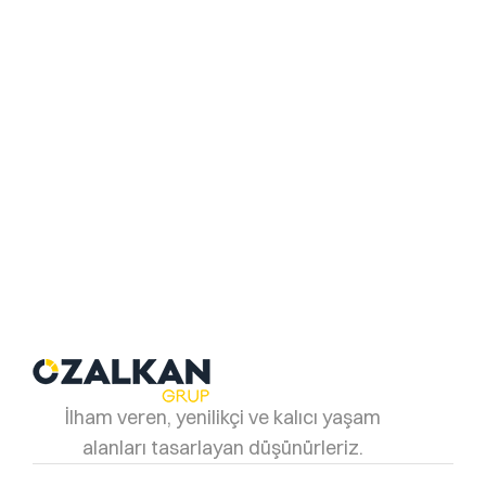
Mimari İlham ve
Geleceğin Trendleri
Hazır projelerimizi keşfediyor ya da tamamen size
özel bir tasarım hayal ediyorsanız, hayalinizi
gerçeğe dönüştürmek için buradayız.
özalkan
İlham veren, yenilikçi ve kalıcı yaşam
alanları tasarlayan düşünürleriz.