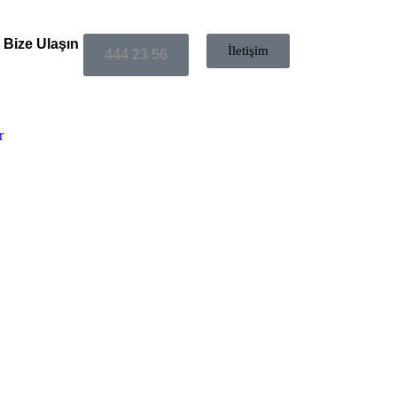
Bize Ulaşın
İletişim
444 23 56
r